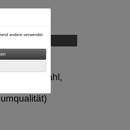
ährend andere verwendet
GB
Kontakt
bnieten, Stahl,
nieten 25mm
umqualität)