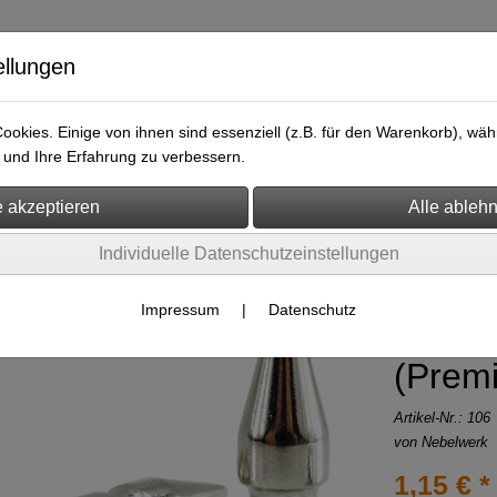
ellungen
okies. Einige von ihnen sind essenziell (z.B. für den Warenkorb), w
bänder
Armbänder
Lederteile
Killernieten & Nieten
A
und Ihre Erfahrung zu verbessern.
Nieten & Zubehör
Schraubnieten >> Stück
Individuelle Datenschutzeinstellungen
Schrau
Impressum
|
Datenschutz
Killer
(Premi
Artikel-Nr.:
106
von Nebelwerk
1,15 € *