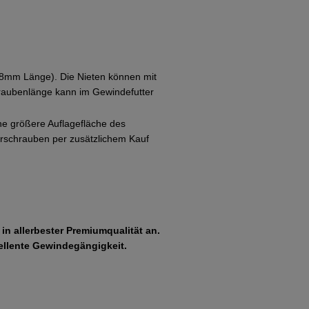
(8mm Länge). Die Nieten können mit
aubenlänge kann im Gewindefutter
ne größere Auflagefläche des
erschrauben per zusätzlichem Kauf
in allerbester Premiumqualität an.
ellente Gewindegängigkeit.