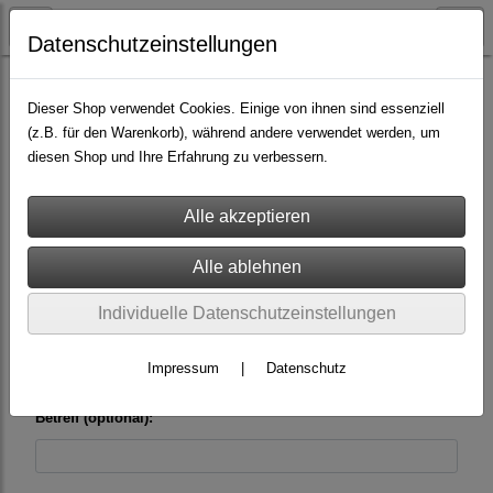
Datenschutzeinstellungen
Dieser Shop verwendet Cookies. Einige von ihnen sind essenziell
Wir beantworten Ihre Fragen gerne! Über das
(z.B. für den Warenkorb), während andere verwendet werden, um
untenstehende Formular können Sie uns diese zusenden.
diesen Shop und Ihre Erfahrung zu verbessern.
Email: *
Individuelle Datenschutzeinstellungen
Name (optional):
Impressum
|
Datenschutz
Betreff (optional):