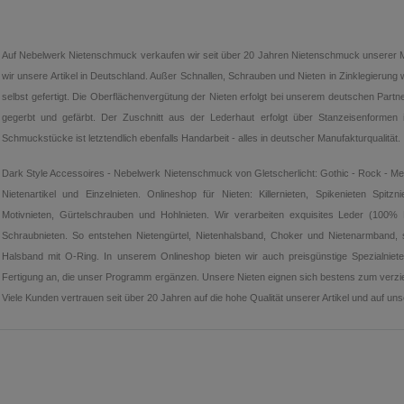
Auf Nebelwerk Nietenschmuck verkaufen wir seit über 20 Jahren Nietenschmuck unserer Mark
wir unsere Artikel in Deutschland. Außer Schnallen, Schrauben und Nieten in Zinklegierung
selbst gefertigt. Die Oberflächenvergütung der Nieten erfolgt bei unserem deutschen Part
gegerbt und gefärbt. Der Zuschnitt aus der Lederhaut erfolgt über Stanzeisenformen 
Schmuckstücke ist letztendlich ebenfalls Handarbeit - alles in deutscher Manufakturqualität.
Dark Style Accessoires - Nebelwerk Nietenschmuck von Gletscherlicht: Gothic - Rock - Met
Nietenartikel und Einzelnieten. Onlineshop für Nieten: Killernieten, Spikenieten Spitzni
Motivnieten, Gürtelschrauben und Hohlnieten. Wir verarbeiten exquisites Leder (100% 
Schraubnieten. So entstehen Nietengürtel, Nietenhalsband, Choker und Nietenarmband, 
Halsband mit O-Ring. In unserem Onlineshop bieten wir auch preisgünstige Spezialniete
Fertigung an, die unser Programm ergänzen. Unsere Nieten eignen sich bestens zum verzi
Viele Kunden vertrauen seit über 20 Jahren auf die hohe Qualität unserer Artikel und auf un