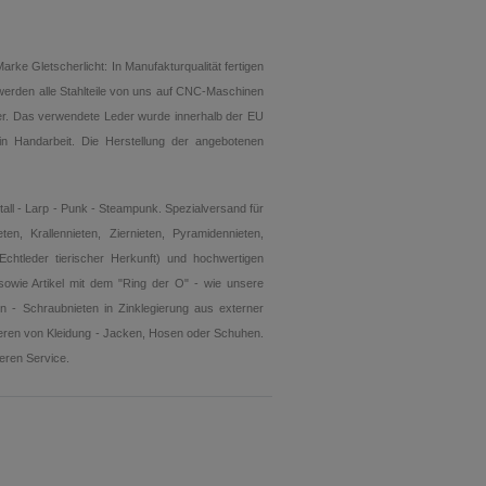
e Gletscherlicht: In Manufakturqualität fertigen
 werden alle Stahlteile von uns auf CNC-Maschinen
ner. Das verwendete Leder wurde innerhalb der EU
in Handarbeit. Die Herstellung der angebotenen
all - Larp - Punk - Steampunk. Spezialversand für
eten, Krallennieten, Ziernieten, Pyramidennieten,
Echtleder tierischer Herkunft) und hochwertigen
sowie Artikel mit dem "Ring der O" - wie unsere
n - Schraubnieten in Zinklegierung aus externer
eren von Kleidung - Jacken, Hosen oder Schuhen.
seren Service.