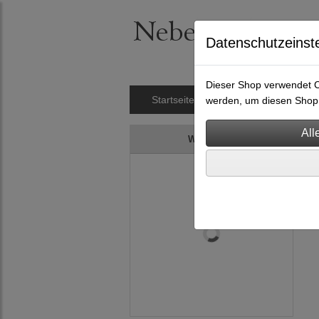
Datenschutzeinst
Dieser Shop verwendet Co
Startseite
Nietengürtel
Hals
werden, um diesen Shop 
Warenkorb