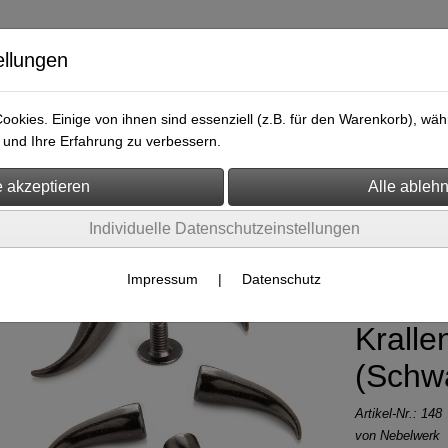
ellungen
okies. Einige von ihnen sind essenziell (z.B. für den Warenkorb), w
bänder
Armbänder
Lederteile
Killernieten & Nieten
A
und Ihre Erfahrung zu verbessern.
Nieten & Zubehör
Schraubnieten >> Stück
Individuelle Datenschutzeinstellungen
Schrau
Impressum
|
Datenschutz
Zinkle
Krall
(Schw
Artikel-Nr.:
148
von Nebelwerk