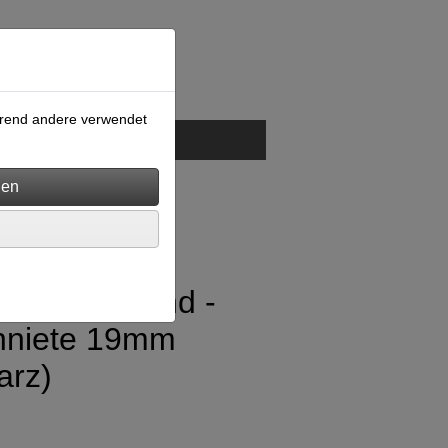
ährend andere verwendet
GB
Kontakt
bniete,
gierung, Rund -
enniete 19mm
arz)