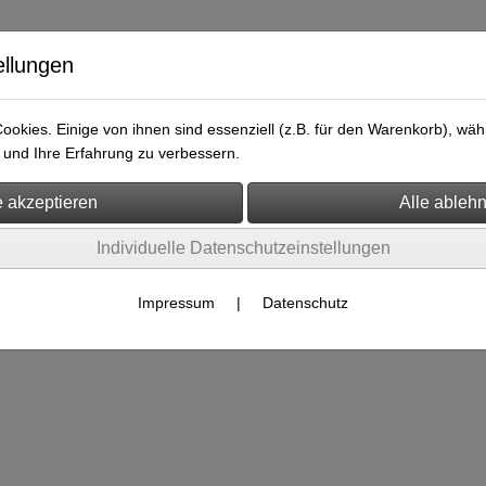
ellungen
okies. Einige von ihnen sind essenziell (z.B. für den Warenkorb), w
bänder
Armbänder
Lederteile
Killernieten & Nieten
A
und Ihre Erfahrung zu verbessern.
Individuelle Datenschutzeinstellungen
Es wurden leider keine Produkte gefunden.
Impressum
|
Datenschutz