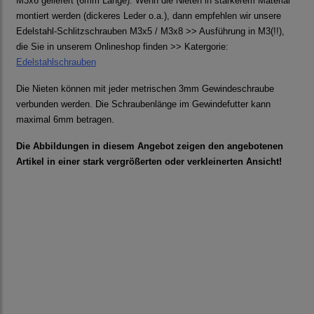
M3x6 geliefert (6mm Länge). Wenn die Nieten in stärkerem Material
montiert werden (dickeres Leder o.a.), dann empfehlen wir unsere
Edelstahl-Schlitzschrauben M3x5 / M3x8 >> Ausführung in M3(!!),
die Sie in unserem Onlineshop finden >> Katergorie:
Edelstahlschrauben
Die Nieten können mit jeder metrischen 3mm Gewindeschraube
verbunden werden. Die Schraubenlänge im Gewindefutter kann
maximal 6mm betragen.
Die Abbildungen in diesem Angebot zeigen den angebotenen
Artikel in einer stark vergrößerten oder verkleinerten Ansicht!