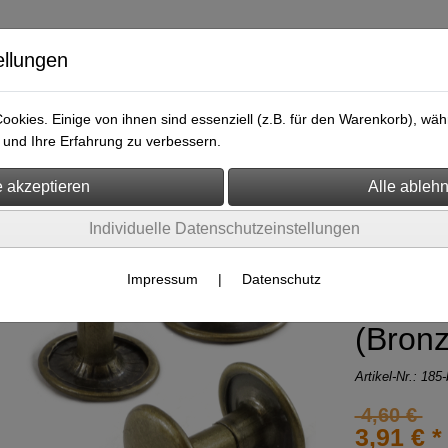
ellungen
okies. Einige von ihnen sind essenziell (z.B. für den Warenkorb), w
bänder
Armbänder
Lederteile
Killernieten & Nieten
A
und Ihre Erfahrung zu verbessern.
Nieten & Zubehör
Hohlnieten
Individuelle Datenschutzeinstellungen
100 St
-15%
Impressum
|
Datenschutz
>>> S
(Bronz
Artikel-Nr.:
185-
4,60 €
3,91 € *