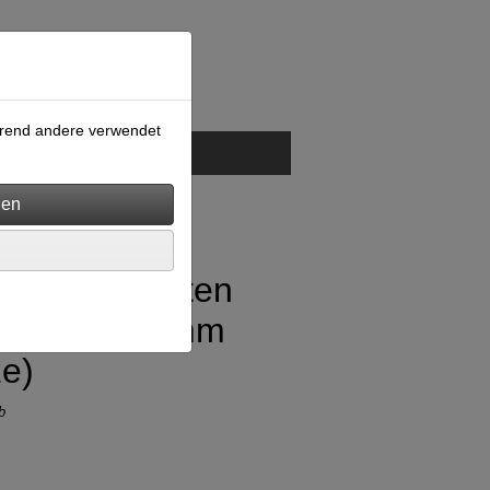
ährend andere verwendet
GB
Kontakt
ück Hohlnieten
tiftlänge 10mm
e)
b